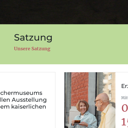
Satzung
Unsere Satzung
Er
Fächermuseums
Mit
llen Ausstellung
0
dem kaiserlichen
1