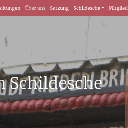
taltungen
Über uns
Satzung
Schildesche
Mitglie
n Schildesche