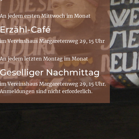
An jedem ersten Mittwoch im Monat
Erzähl-Café
im Vereinshaus Margaretenweg 29, 15 Uhr
An jedem letzten Montag im Monat
Geselliger Nachmittag
im Vereinshaus Margaretenweg 29, 15 Uhr.
Anmeldungen sind nicht erforderlich.