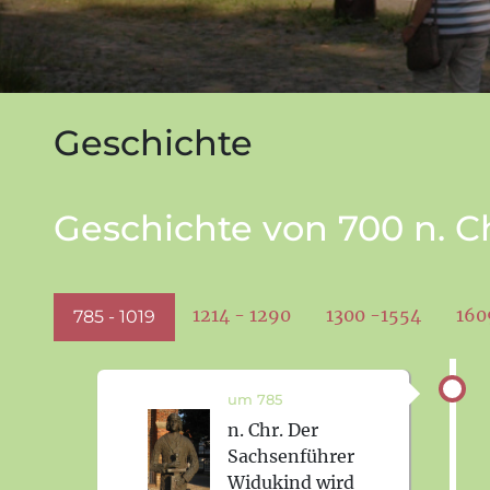
Geschichte
Geschichte von 700 n. Ch
1214 - 1290
1300 -1554
160
785 - 1019
um 785
n. Chr. Der
Sachsenführer
Widukind wird