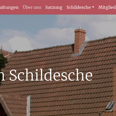
taltungen
Über uns
Satzung
Schildesche
Mitglie
n Schildesche