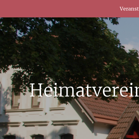
Verans
Heimatverei