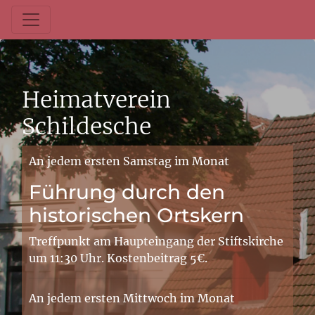
Heimatverein
Schildesche
An jedem ersten Samstag im Monat
Führung durch den
historischen Ortskern
Treffpunkt am Haupteingang der Stiftskirche
um 11:30 Uhr. Kostenbeitrag 5€.
An jedem ersten Mittwoch im Monat