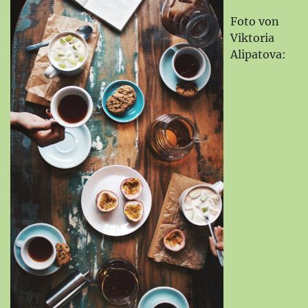
Foto von
Viktoria
Alipatova: